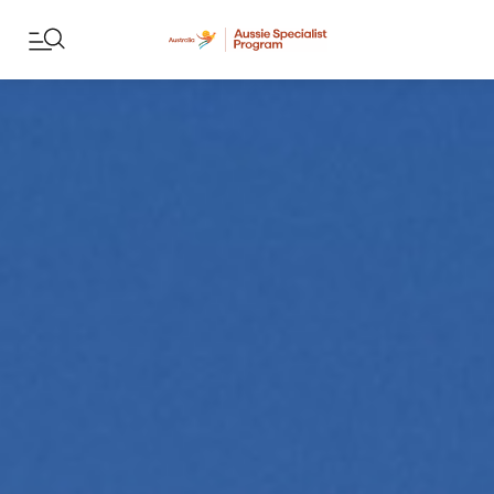
Skip to content
Skip to footer navigation
진짜 호주를 만날 시간, G'd